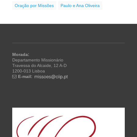
Oração por Missões
Paulo e Ana Oliveira
Morada:
Departamento Missionário
Travessa do Alcaide, 12 A-D
1200-013 Lisboa
E-mail: