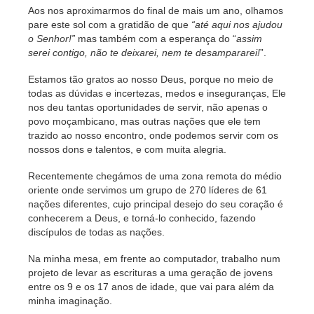
Aos nos aproximarmos do final de mais um ano, olhamos
pare este sol com a gratidão de que
“até aqui nos ajudou
o Senhor!”
mas também com a esperança do “
assim
serei contigo, não te deixarei, nem te desampararei!
”.
Estamos tão gratos ao nosso Deus, porque no meio de
todas as dúvidas e incertezas, medos e inseguranças, Ele
nos deu tantas oportunidades de servir, não apenas o
povo moçambicano, mas outras nações que ele tem
trazido ao nosso encontro, onde podemos servir com os
nossos dons e talentos, e com muita alegria.
Recentemente chegámos de uma zona remota do médio
oriente onde servimos um grupo de 270 líderes de 61
nações diferentes, cujo principal desejo do seu coração é
conhecerem a Deus, e torná-lo conhecido, fazendo
discípulos de todas as nações.
Na minha mesa, em frente ao computador, trabalho num
projeto de levar as escrituras a uma geração de jovens
entre os 9 e os 17 anos de idade, que vai para além da
minha imaginação.