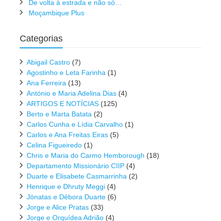
De volta à estrada e não só…
Moçambique Plus
Categorias
Abigail Castro
(7)
Agostinho e Leta Farinha
(1)
Ana Ferreira
(13)
António e Maria Adelina Dias
(4)
ARTIGOS E NOTÍCIAS
(125)
Berto e Marta Batata
(2)
Carlos Cunha e Lídia Carvalho
(1)
Carlos e Ana Freitas Eiras
(5)
Celina Figueiredo
(1)
Chris e Maria do Carmo Hemborough
(18)
Departamento Missionário CIIP
(4)
Duarte e Elisabete Casmarrinha
(2)
Henrique e Dhruty Meggi
(4)
Jónatas e Débora Duarte
(6)
Jorge e Alice Pratas
(33)
Jorge e Orquídea Adrião
(4)