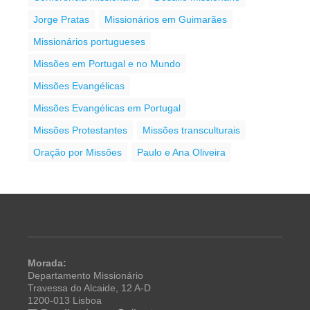
Jorge Pratas
Missionários em Guimarães
Missionários portugueses
Missões em Portugal e no Mundo
Missões Evangélicas
Missões Evangélicas em Portugal
Missões Protestantes
Missões transculturais
Oração por Missões
Paulo e Ana Oliveira
Morada:
Departamento Missionário
Travessa do Alcaide, 12 A-D
1200-013 Lisboa