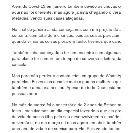
Além do Covid-19 em janeiro também devido às chuvas constant
aqui não foi diferente, mas agora já está chegando o verão com 
afetadas, vendo suas casas alagadas.
No final de janeiro ainda começamos com um projeto de aulas de
semana, com total de 5 crianças, pois as coisas pareciam esta
quando vimos as coisas piorarem tanto, tivemos que cancelar.
Também tinha começado a ter um encontro com algumas mulher
para elas e ter sempre um tempo de conversa e leitura da pal
cancelar.
Mas para não perder o contato criei um grupo de WhatsApp e 
para elas. Esses dias desafiei mais algumas mulheres que con
também e a maioria aceitou. Apesar de tudo Deus está nos dand
pessoas aqui.
No mês de março foi o aniversário de 2 anos da Esther, mas de
festa , mas tivemos um dia especial fazendo o que ela gosta.
de vida de nossa filha pelo seu desenvolvimento e saúde esta
aniversário, eu em março e Lucas agora em abril, também som
uma ano de vida e de serviço para Ele. Pois vendo tantas situ