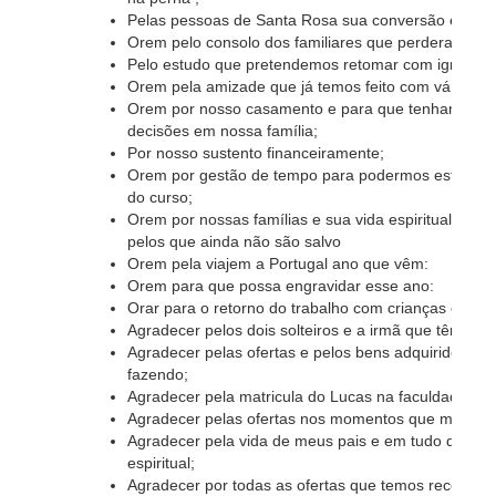
Pelas pessoas de Santa Rosa sua conversão e consc
Orem pelo consolo dos familiares que perderam ent
Pelo estudo que pretendemos retomar com igreja in
Orem pela amizade que já temos feito com várias fam
Orem por nosso casamento e para que tenhamos sa
decisões em nossa família;
Por nosso sustento financeiramente;
Orem por gestão de tempo para podermos estudar, e 
do curso;
Orem por nossas famílias e sua vida espiritual, traba
pelos que ainda não são salvo
Orem pela viajem a Portugal ano que vêm:
Orem para que possa engravidar esse ano:
Orar para o retorno do trabalho com crianças e mul
Agradecer pelos dois solteiros e a irmã que têm est
Agradecer pelas ofertas e pelos bens adquiridos e 
fazendo;
Agradecer pela matricula do Lucas na faculdade de
Agradecer pelas ofertas nos momentos que mais pr
Agradecer pela vida de meus pais e em tudo que nó
espiritual;
Agradecer por todas as ofertas que temos recebid