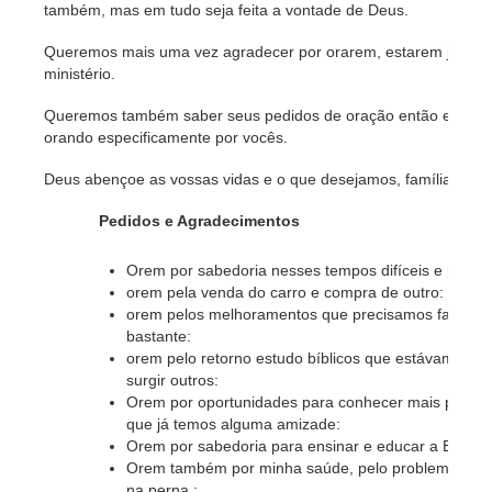
também, mas em tudo seja feita a vontade de Deus.
Queremos mais uma vez agradecer por orarem, estarem juntos e
ministério.
Queremos também saber seus pedidos de oração então entrem
orando especificamente por vocês.
Deus abençoe as vossas vidas e o que desejamos, família Mont
Pedidos e Agradecimentos
Orem por sabedoria nesses tempos difíceis e para o
orem pela venda do carro e compra de outro:
orem pelos melhoramentos que precisamos fazer na 
bastante:
orem pelo retorno estudo bíblicos que estávamos d
surgir outros:
Orem por oportunidades para conhecer mais pessoa
que já temos alguma amizade:
Orem por sabedoria para ensinar e educar a Esther;
Orem também por minha saúde, pelo problema na co
na perna ;