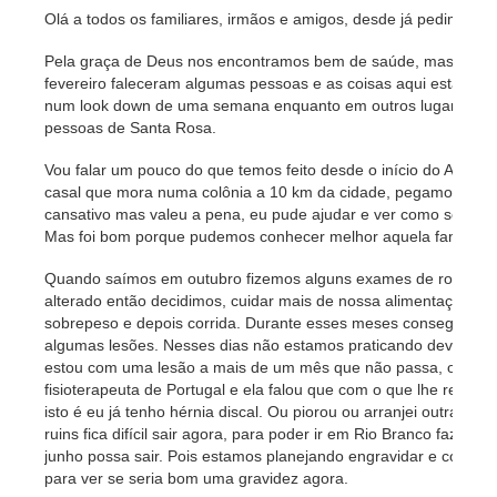
Olá a todos os familiares, irmãos e amigos, desde já pedimos d
Pela graça de Deus nos encontramos bem de saúde, mas infeli
fevereiro faleceram algumas pessoas e as coisas aqui estão 
num look down de uma semana enquanto em outros lugares está
pessoas de Santa Rosa.
Vou falar um pouco do que temos feito desde o início do Ano. 
casal que mora numa colônia a 10 km da cidade, pegamos a moc
cansativo mas valeu a pena, eu pude ajudar e ver como se faz 
Mas foi bom porque pudemos conhecer melhor aquela família e 
Quando saímos em outubro fizemos alguns exames de rotina e 
alterado então decidimos, cuidar mais de nossa alimentação 
sobrepeso e depois corrida. Durante esses meses conseguimo
algumas lesões. Nesses dias não estamos praticando devido a
estou com uma lesão a mais de um mês que não passa, orem po
fisioterapeuta de Portugal e ela falou que com o que lhe reporte
isto é eu já tenho hérnia discal. Ou piorou ou arranjei outra, 
ruins fica difícil sair agora, para poder ir em Rio Branco faze
junho possa sair. Pois estamos planejando engravidar e com is
para ver se seria bom uma gravidez agora.