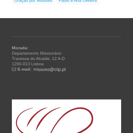
Oração por Missões
Paulo e Ana Oliveira
Morada:
Departamento Missionário
Travessa do Alcaide, 12 A-D
1200-013 Lisboa
E-mail: