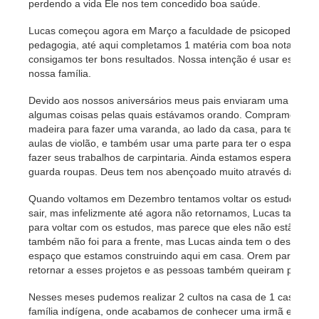
perdendo a vida Ele nos tem concedido boa saúde.
Lucas começou agora em Março a faculdade de psicopedagogi
pedagogia, até aqui completamos 1 matéria com boa nota e e
consigamos ter bons resultados. Nossa intenção é usar essas 
nossa família.
Devido aos nossos aniversários meus pais enviaram uma oferta
algumas coisas pelas quais estávamos orando. Compramos uma
madeira para fazer uma varanda, ao lado da casa, para termos
aulas de violão, e também usar uma parte para ter o espaço de 
fazer seus trabalhos de carpintaria. Ainda estamos esperando 
guarda roupas. Deus tem nos abençoado muito através da vida 
Quando voltamos em Dezembro tentamos voltar os estudos bíb
sair, mas infelizmente até agora não retornamos, Lucas também
para voltar com os estudos, mas parece que eles não estão muit
também não foi para a frente, mas Lucas ainda tem o desejo de 
espaço que estamos construindo aqui em casa. Orem para que
retornar a esses projetos e as pessoas também queiram particip
Nesses meses pudemos realizar 2 cultos na casa de 1 casal que
família indígena, onde acabamos de conhecer uma irmã em Cri