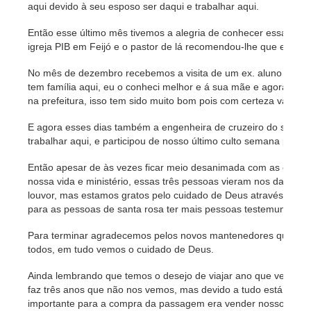
aqui devido à seu esposo ser daqui e trabalhar aqui.
Então esse último mês tivemos a alegria de conhecer essa irm
igreja PIB em Feijó e o pastor de lá recomendou-lhe que estive
No mês de dezembro recebemos a visita de um ex. aluno de Pe
tem família aqui, eu o conheci melhor e á sua mãe e agora ele v
na prefeitura, isso tem sido muito bom pois com certeza vai ser
E agora esses dias também a engenheira de cruzeiro do sul qu
trabalhar aqui, e participou de nosso último culto semana passa
Então apesar de às vezes ficar meio desanimada com as circuns
nossa vida e ministério, essas três pessoas vieram nos dar uma
louvor, mas estamos gratos pelo cuidado de Deus através des
para as pessoas de santa rosa ter mais pessoas testemunhando
Para terminar agradecemos pelos novos mantenedores que surg
todos, em tudo vemos o cuidado de Deus.
Ainda lembrando que temos o desejo de viajar ano que vem a Por
faz três anos que não nos vemos, mas devido a tudo está incer
importante para a compra da passagem era vender nosso terreno