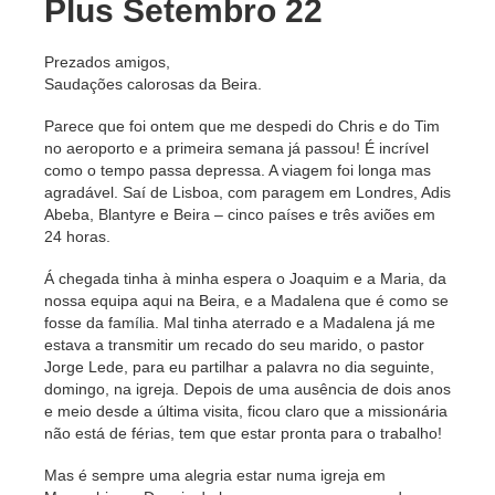
Plus Setembro 22
Prezados amigos,
Saudações calorosas da Beira.
Parece que foi ontem que me despedi do Chris e do Tim
no aeroporto e a primeira
semana já passou!
É incrível
como o tempo passa depressa. A viagem foi longa mas
agradável. Saí de Lisboa, com paragem em Londres, Adis
Abeba, Blantyre e Beira –
cinco países e três aviões em
24 horas.
Á chegada tinha à minha espera o Joaquim e a
Maria, da
nossa equipa aqui na Beira, e a Madalena que é como se
fosse da
família. Mal tinha aterrado e a Madalena já me
estava a transmitir um recado
do seu marido, o pastor
Jorge Lede, para eu partilhar a palavra no dia seguin
te,
domingo, na igreja. Depois de uma ausência de dois anos
e meio desde a
última visita, ficou claro que a missionária
não está de férias, tem que estar
pronta para o trabalho!
Mas é sempre uma alegria estar numa igreja em