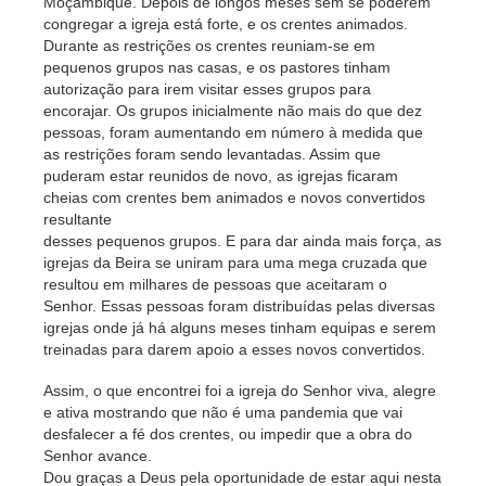
Moçambique. Depois de longos
meses sem se poderem
congregar a igreja está forte, e os
crentes animados.
Durante as restrições os crentes reuni
am-se em
pequenos grupos nas casas, e os pastores ti
nham
autorização para irem visitar esses grupos para
encorajar. Os grupos inicialmente não mais do que dez
pessoas, foram aumentando em número à medida que
as
restrições foram sendo levantadas. Assim que
puderam
estar reunidos de novo, as igrejas ficaram
cheias com
crentes bem animados e novos convertidos
resultante
desses pequenos grupos. E para dar ainda mais força, as
igrejas da Beira se uniram para uma mega cruzada que
resultou em milhares de pessoas que aceitaram o
Se
nhor. Essas pessoas foram distribuídas pelas diversas
igrejas onde já há alguns meses
ti
nham equipas e serem
treinadas para darem apoio a esses novos convertidos.
Assim, o que encontrei foi a igreja do Senhor viva, alegre
e ativa mostrando que não é uma pandemia que vai
des
falecer a fé dos crentes, ou impedir que a obra do
Senhor avance.
Dou graças a Deus pela oportunidade de estar aqui nesta